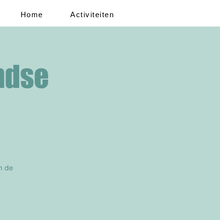
Home
Activiteiten
ndse
n de