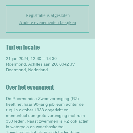
Registratie is afgesloten
Andere evenementen bekijken
Tijd en locatie
21 jan 2024, 12:30 – 13:30
Roermond, Achilleslaan 2C, 6042 JV
Roermond, Nederland
Over het evenement
De Roermondse Zwemvereniging (RZ)
heeft net haar 90-jarig jubileum achter de
rug. In oktober 1933 opgericht en
momenteel een grote vereniging met ruim
330 leden. Naast zwemmen is RZ ook actief
in waterpolo en waterbasketbal.
Zowel recreatief als in wedstrijdverband