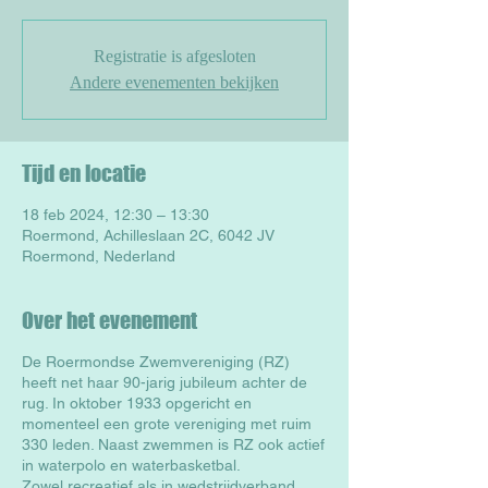
Registratie is afgesloten
Andere evenementen bekijken
Tijd en locatie
18 feb 2024, 12:30 – 13:30
Roermond, Achilleslaan 2C, 6042 JV
Roermond, Nederland
Over het evenement
De Roermondse Zwemvereniging (RZ)
heeft net haar 90-jarig jubileum achter de
rug. In oktober 1933 opgericht en
momenteel een grote vereniging met ruim
330 leden. Naast zwemmen is RZ ook actief
in waterpolo en waterbasketbal.
Zowel recreatief als in wedstrijdverband