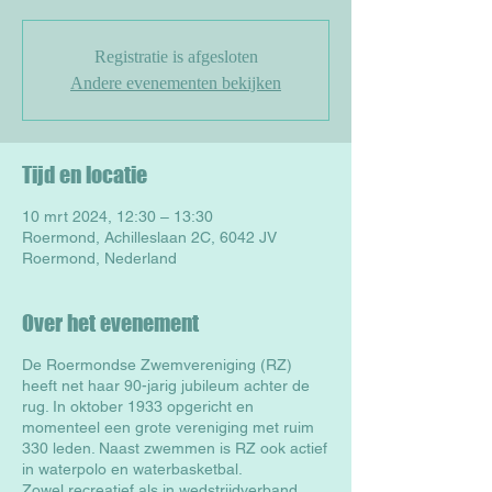
Registratie is afgesloten
Andere evenementen bekijken
Tijd en locatie
10 mrt 2024, 12:30 – 13:30
Roermond, Achilleslaan 2C, 6042 JV
Roermond, Nederland
Over het evenement
De Roermondse Zwemvereniging (RZ)
heeft net haar 90-jarig jubileum achter de
rug. In oktober 1933 opgericht en
momenteel een grote vereniging met ruim
330 leden. Naast zwemmen is RZ ook actief
in waterpolo en waterbasketbal.
Zowel recreatief als in wedstrijdverband