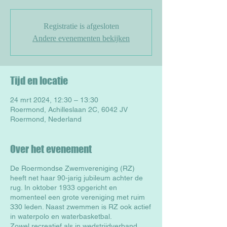
Registratie is afgesloten
Andere evenementen bekijken
Tijd en locatie
24 mrt 2024, 12:30 – 13:30
Roermond, Achilleslaan 2C, 6042 JV
Roermond, Nederland
Over het evenement
De Roermondse Zwemvereniging (RZ)
heeft net haar 90-jarig jubileum achter de
rug. In oktober 1933 opgericht en
momenteel een grote vereniging met ruim
330 leden. Naast zwemmen is RZ ook actief
in waterpolo en waterbasketbal.
Zowel recreatief als in wedstrijdverband